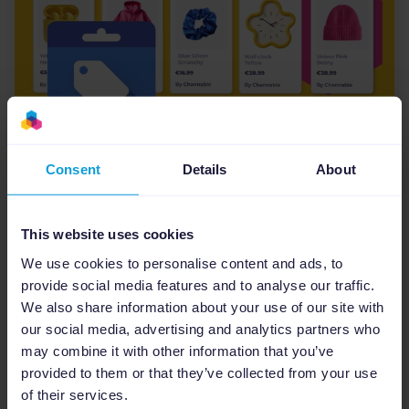
Consent
Details
About
Aktualizacje Google
6
min
Mastering Google Merchant
Center Next w 2026: Strategiczny
This website uses cookies
przewodnik od Channable
We use cookies to personalise content and ads, to
provide social media features and to analyse our traffic.
Z tego artykułu dowiesz się, jak opanować
We also share information about your use of our site with
najnowsze aktualizacje i wykorzystać Channable
our social media, advertising and analytics partners who
do automatyzacji Twoich sukcesów. Po lekturze
may combine it with other information that you’ve
będziesz sprawnie poruszać się po nowym
provided to them or that they’ve collected from your use
interfejsie, skutecznie z...
of their services.