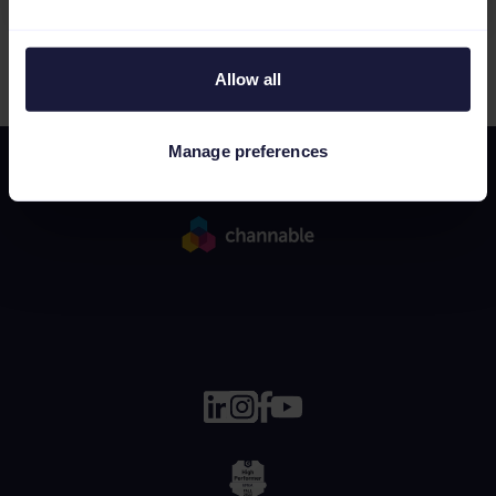
1
Allow all
Manage preferences