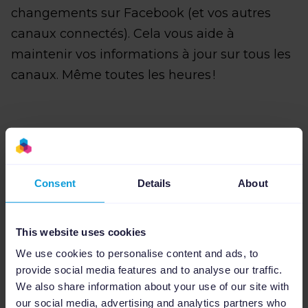
changements sur Facebook (et vos autres
canaux connectés). Cela vous aide à
maintenir vos informations à jour sur tous les
canaux. Même toutes les heures !
Assistance technique
Consent
Details
About
Si vous avez besoin d'aide pour configurer
votre catalogue de produits Facebook ou
toute autre connexion, l'équipe Support de
This website uses cookies
Channable se fera un plaisir de vous aider.
We use cookies to personalise content and ads, to
provide social media features and to analyse our traffic.
We also share information about your use of our site with
our social media, advertising and analytics partners who